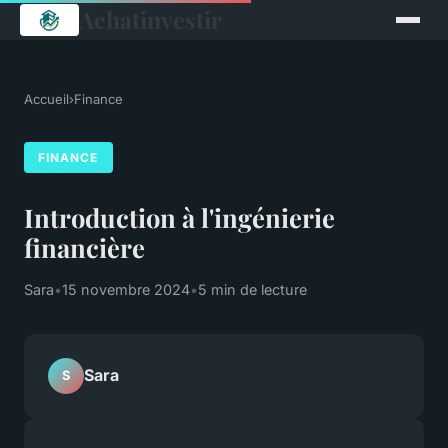
Achatinvestir
Accueil
›
Finance
FINANCE
Introduction à l'ingénierie
financière
Sara
•
15 novembre 2024
•
5 min de lecture
Sara
S